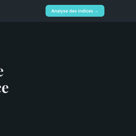
Analyse des indices →
e
ce