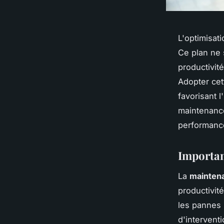
L'optimisat
Ce plan ne s
productivit
Adopter cet
favorisant l
maintenance
performanc
Importan
La
mainten
productivit
les pannes 
d'interven