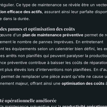
 régulier. Ce type de maintenance se révèle être un vecte
ion efficace des actifs
, assurant ainsi leur parfaite disponi
 dans la durée.
des pannes et optimisation des coûts
 œuvre d'un
plan de maintenance préventive
permet de r
lement le nombre de pannes imprévues. En entretenant
nt les équipements selon un calendrier bien défini, les e
les arrêts non planifiés qui peuvent paralyser la producti
nce préventive contribue à baisser les coûts de réparatio
nt plus élevés lors d'interventions non planifiées. En d'a
e permet de remplacer une pièce avant qu'elle ne cause 
nement majeur, offrant ainsi une
optimisation des coûts
à
té opérationnelle améliorée
 la maintenance préventive sur la
productivité opérationn