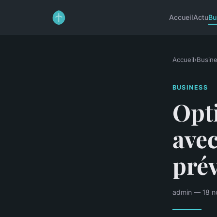
Accueil
Actu
Bu
Accueil
›
Busin
BUSINESS
Opti
ave
prév
admin — 18 n