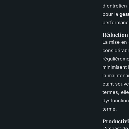
d'entretien
pour la
gest
performance
Réduction 
La mise en
considérab
régulièreme
minimisent 
la maintena
étant souve
termes, ell
dysfonction
terme.
Productivi
L'impact de