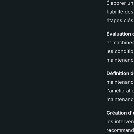
Élaborer u
fiabilité d
étapes clés
Évaluation
et machines 
les conditio
maintenanc
Définition d
maintenance
l'améliorat
maintenanc
Création d'
les interve
recommandat