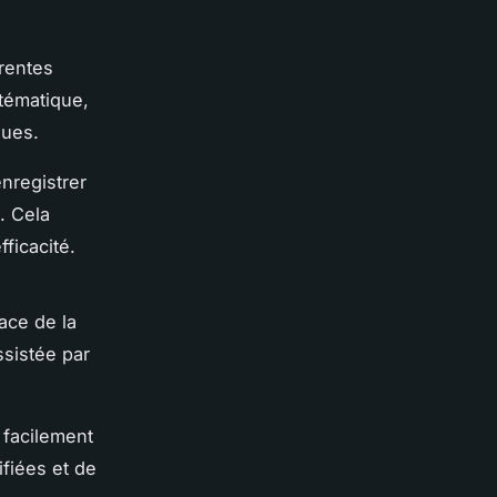
érentes
tématique,
ques.
nregistrer
. Cela
ficacité.
ace de la
ssistée par
facilement
ifiées et de