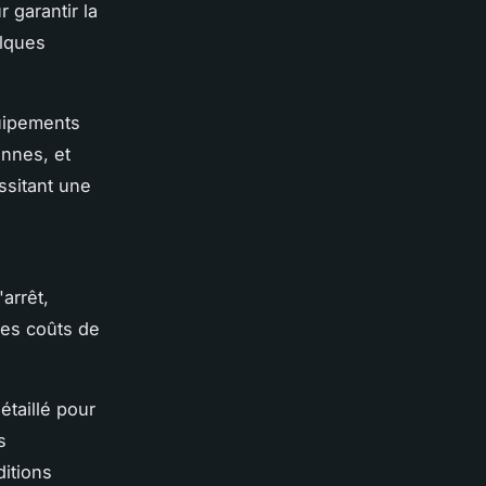
 garantir la
elques
uipements
annes, et
essitant une
arrêt,
des coûts de
étaillé pour
s
ditions