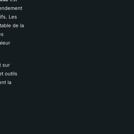
 rendement
fs. Les
table de la
es
aleur
t sur
t outils
nt la