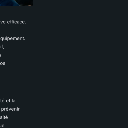
ve efficace.
 équipement.
f,
a
vos
té et la
 prévenir
sité
ue