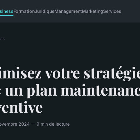
siness
Formation
Juridique
Management
Marketing
Services
ess
misez votre stratégi
c un plan maintenan
entive
ovembre 2024 — 9 min de lecture