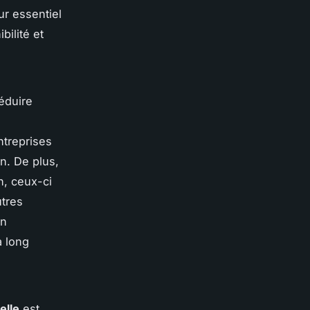
ur essentiel
bilité et
éduire
ntreprises
on. De plus,
n, ceux-ci
utres
un
 long
elle
est