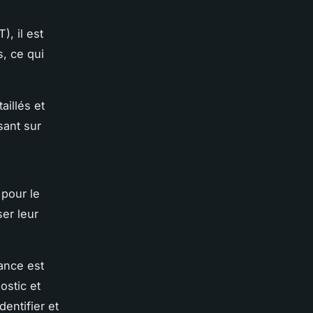
), il est
s, ce qui
aillés et
sant sur
 pour le
er leur
ance est
ostic et
entifier et