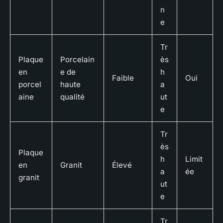
n
e
Tr
Plaque
Porcelain
ès
en
e de
h
Faible
Oui
porcel
haute
a
aine
qualité
ut
e
Tr
ès
Plaque
h
Limit
en
Granit
Élevé
a
ée
granit
ut
e
Tr