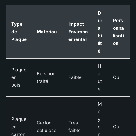
D
ur
Pers
Type
Impact
a
onna
de
Matériau
Environn
bi
lisati
Plaque
emental
lit
on
é
H
Plaque
Bois non
a
en
Faible
Oui
traité
ut
bois
e
M
o
Plaque
y
Carton
Très
en
e
Oui
cellulose
faible
carton
n