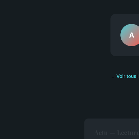
A
← Voir tous l
Actu — Lectur