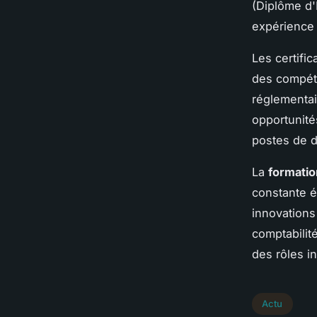
(Diplôme d'
expérience 
Les certific
des compéte
réglementai
opportunité
postes de d
La
formatio
constante é
innovations
comptabilit
des rôles i
Actu