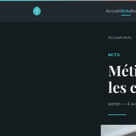
Accueil
Actu
Bu
Accueil
›
Actu
ACTU
Méti
les 
admin — 4 avr