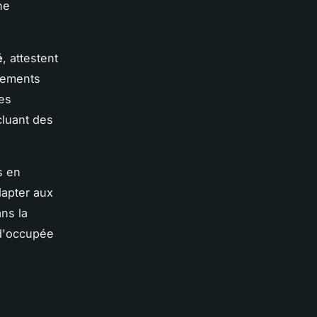
ne
é
, attestent
gements
Les
cluant des
s en
dapter aux
ns la
 d'occupée