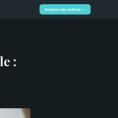
Analyse des indices →
e :