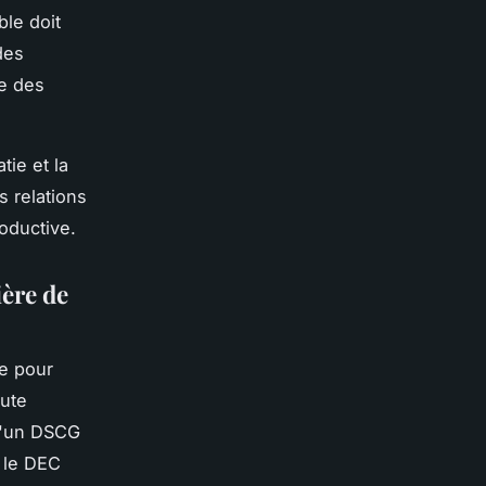
ble doit
des
ge des
tie et la
s relations
oductive.
ière de
ue pour
ute
 d'un DSCG
t le DEC