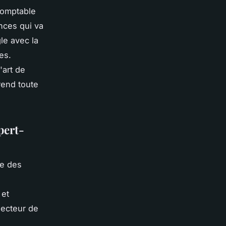
-comptable
nces qui va
le avec la
es.
'art de
rend toute
pert-
re des
 et
secteur de