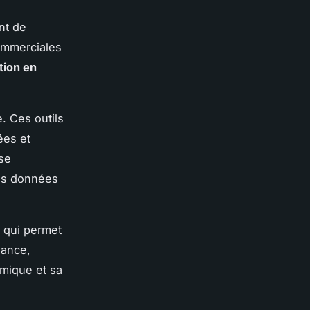
nt de
commerciales
ation en
. Ces outils
ées et
se
les données
 qui permet
iance,
mique et sa