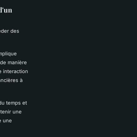
d'un
éder des
implique
s de manière
 interaction
ancières à
 du temps et
tenir une
e une